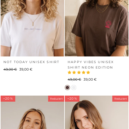
NOT TODAY UNISEX SHIRT
HAPPY VIBES UNISEX
SHIRT NEON EDITION
Normaler
Sonderpreis
49,00 €
39,00 €
Preis
Normaler
Sonderpreis
49,00 €
39,00 €
Preis
−20 %
−20 %
Reduziert
Reduziert