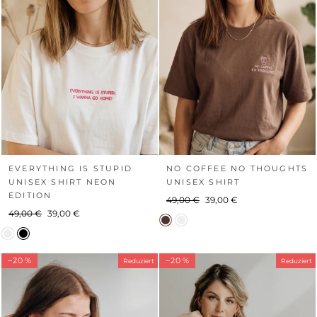
EVERYTHING IS STUPID
NO COFFEE NO THOUGHTS
UNISEX SHIRT NEON
UNISEX SHIRT
EDITION
Normaler
Sonderpreis
49,00 €
39,00 €
Normaler
Sonderpreis
49,00 €
39,00 €
Preis
Preis
−20 %
−20 %
Reduziert
Reduziert