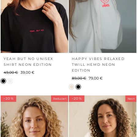
YEAH BUT NO UNISEX
HAPPY VIBES RELAXED
SHIRT NEON EDITION
TWILL HEMD NEON
EDITION
Normaler
Sonderpreis
49,00 €
39,00 €
Normaler
Sonderpreis
89,00 €
79,00 €
Preis
Preis
−20 %
−20 %
Reduziert
Neon