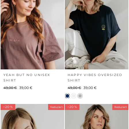
YEAH BUT NO UNISEX
HAPPY VIBES OVERSIZED
SHIRT
SHIRT
Normaler
Sonderpreis
Normaler
Sonderpreis
49,00 €
39,00 €
49,00 €
39,00 €
Preis
Preis
−20 %
−20 %
Reduziert
Reduziert