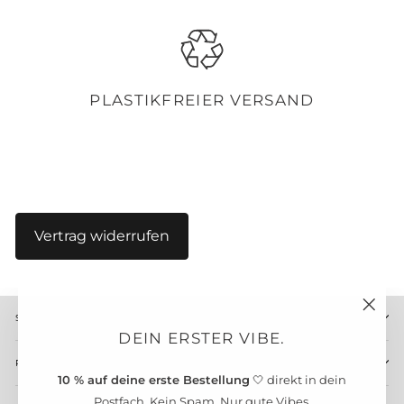
PLASTIKFREIER VERSAND
Vertrag widerrufen
SHOP INFOS
"Schl
DEIN ERSTER VIBE.
(Esc)"
RECHTLICHES
10 % auf deine erste Bestellung
🤍 direkt in dein
Postfach. Kein Spam. Nur gute Vibes.