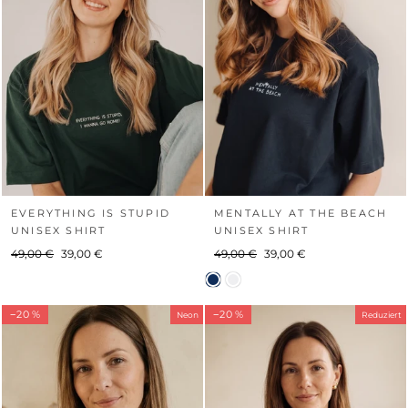
EVERYTHING IS STUPID
MENTALLY AT THE BEACH
UNISEX SHIRT
UNISEX SHIRT
Normaler
Sonderpreis
Normaler
Sonderpreis
49,00 €
39,00 €
49,00 €
39,00 €
Preis
Preis
−20 %
−20 %
Neon
Reduziert