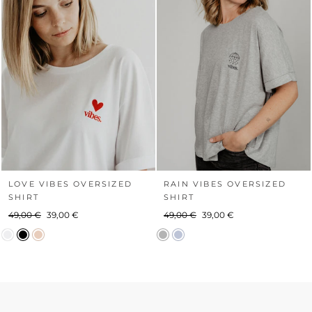
LOVE VIBES OVERSIZED
RAIN VIBES OVERSIZED
SHIRT
SHIRT
Normaler
Sonderpreis
Normaler
Sonderpreis
49,00 €
39,00 €
49,00 €
39,00 €
Preis
Preis